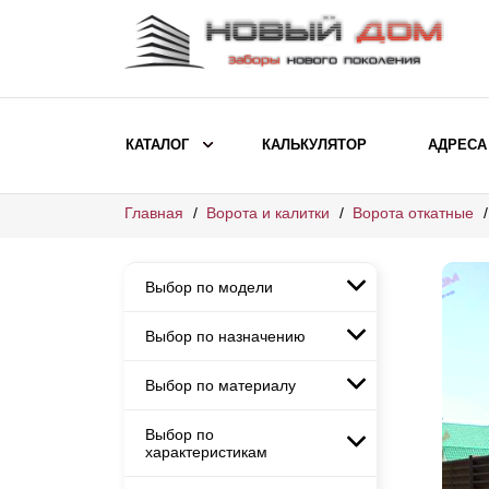
КАТАЛОГ
КАЛЬКУЛЯТОР
АДРЕСА
Главная
Ворота и калитки
Ворота откатные
ВЫБОР ПО МОДЕЛИ
Заборы Ранчо
Выбор по модели
Заборы Хай-тек
Заборы Классика
Выбор по назначению
Заборы Ранчо
Заборы Жалюзи
Заборы Хай-тек
Выбор по материалу
Заборы и ограждения для
Заборы Классика
детских садов
ВЫБОР ПО НАЗНАЧЕНИЮ
Заборы Жалюзи
Выбор по
Заборы с кирпичными столбами
Заборы для дачи
характеристикам
Заборы и ограждения для детских
Заборы из евроштакетника
Элитные заборы для коттеджей
садов