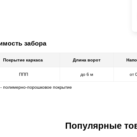
имость забора
Покрытие каркаса
Длина ворот
Напо
ППП
до 6 м
от 
 - полимерно-порошковое покрытие
Популярные то