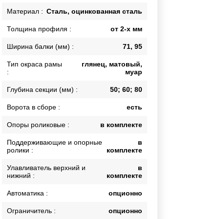
Каркасы ворот
Материал :
Сталь, оцинкованная сталь
Калитки
Толщина профиля :
от 2-х мм
Входные группы
Ширина балки (мм) :
71, 95
Тип окраса рамы
глянец, матовый,
ВСЕ ДЛЯ ЗАБОРА
:
муар
Панели для забора
Глубина секции (мм) :
50; 60; 80
Ворота в сборе :
есть
Опоры роликовые :
в комплекте
Поддерживающие и опорные
в
ролики :
комплекте
Улавливатель верхний и
в
нижний :
комплекте
Автоматика :
опционно
Ограничитель :
опционно