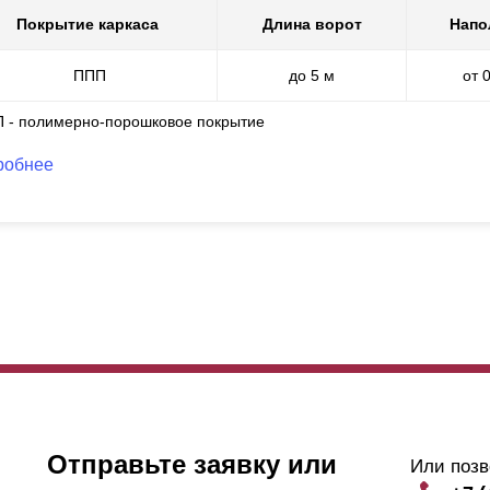
Покрытие каркаса
Длина ворот
Напо
ППП
до 5 м
от 
П - полимерно-порошковое покрытие
робнее
Отправьте заявку или
Или позв