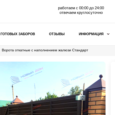
работаем с 00:00 до 24:00
отвечаем круглосуточно
 ГОТОВЫХ ЗАБОРОВ
ОТЗЫВЫ
ИНФОРМАЦИЯ
Ворота откатные с наполнением жалюзи Стандарт
ВЫБОР ПО МАТЕРИАЛУ
Заборы с кирпичными столбами
Заборы из евроштакетника
горизонтального
Металлические заборы для дачи
Забор жалюзи с кирпичными столбами
Металлические заборы
Металлические ограждения