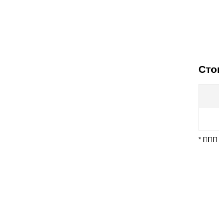
Сто
* ППП