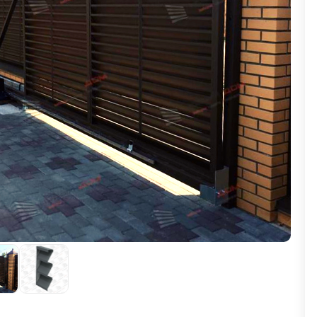
ВЫБОР ПО ХАРАКТЕРИСТИКАМ
Горизонтальные заборы
Высокие заборы
Красивые, дизайнерские заборы
ВЫБОР ПО СПОСОБУ МОНТАЖА
Заборы под ключ
Готовые заборы
Комплекты заборов-лего "сделай сам"
Быстровозводимые заборы