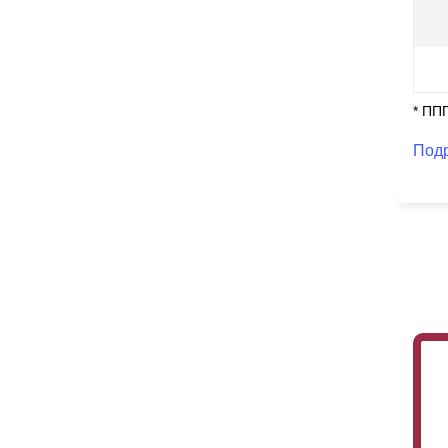
* ПП
Под