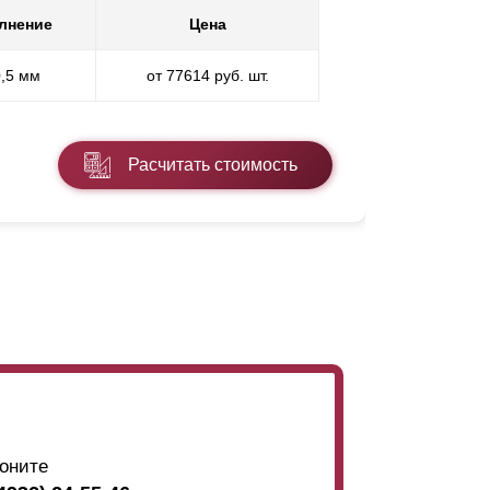
лнение
Цена
0,5 мм
от 77614 руб. шт.
Расчитать стоимость
оните