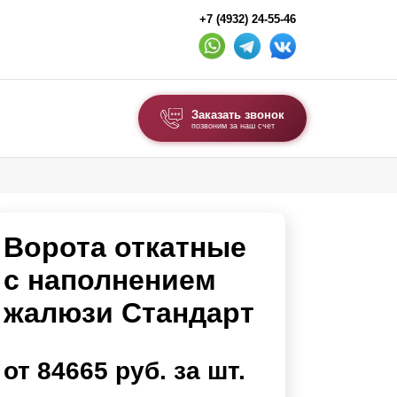
+7 (4932) 24-55-46
Заказать звонок
позвоним за наш счет
ВЫБОР ПО ТИПУ
Модульные заборы и ограждения
Ворота откатные
Комбинированные заборы
Секционные заборы
с наполнением
жалюзи Стандарт
ВОРОТА И КАЛИТКИ
Ворота откатные
от 84665 руб. за шт.
Ворота распашные
Ворота складные гармошка