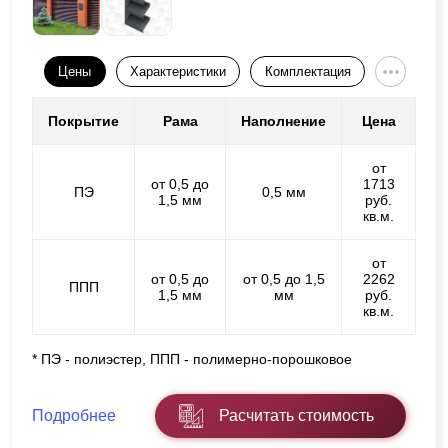
Цены
Характеристики
Комплектация
Покрытие
Рама
Наполнение
Цена
от
от 0,5 до
1713
ПЭ
0,5 мм
1,5 мм
руб.
кв.м.
от
от 0,5 до
от 0,5 до 1,5
2262
ППП
1,5 мм
мм
руб.
кв.м.
* ПЭ - полиэстер, ППП - полимерно-порошковое
Подробнее
Расчитать стоимость