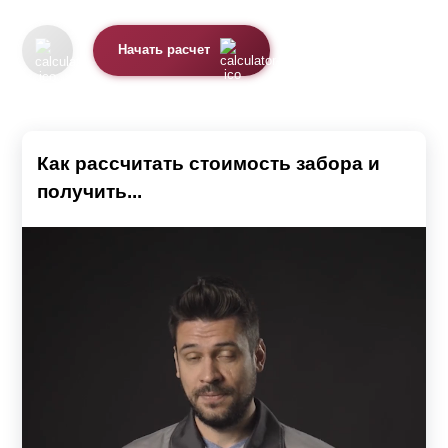
имеет отличные характеристики долговечности и
прочности;
Начать расчет
простой монтаж не требует специальной
квалификации. Устанавливается без
использования сварки.
Как рассчитать стоимость забора и
Выбор модели жалюзи
получить...
Линейка заборов из ламелей представлена несколькими
модификациями: Стандарт, Оптима, Модерн, Премиум,
Комби и Люкс. Все модели изготовлены из стальных
оцинкованных листов толщиной 0,5 — 1,5 мм и
отличаются: дизайном, формой профиля, размером
самих планок, а также шагом между элементами
конструкции.
В заборе Стандарт, Оптима и Премиум используют Z-