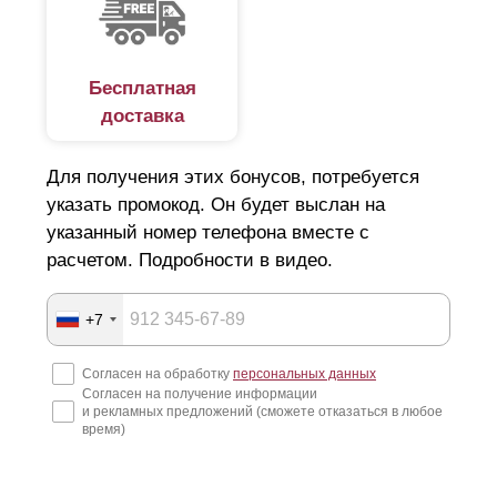
конструкцией хорошо просматривается, но участок
при этом защищен от посторонних глаз;
ламель пропускает солнечный свет и обеспечивает
Бесплатная
нормальную циркуляцию воздуха на участке, что
доставка
благотворно сказывается на растениях и
Для получения этих бонусов, потребуется
исключает избыточную влажность почвы;
указать промокод. Он будет выслан на
за счет того, что парусность у модели снижена,
указанный номер телефона вместе с
забор выдерживает даже сильные ветровые
расчетом. Подробности в видео.
нагрузки;
благодаря облегченной конструкции из металла,
+7
модель не требует установки мощных опорных
Согласен на обработку
персональных данных
столбов;
Согласен на получение информации
и рекламных предложений (сможете отказаться в любое
за счет оцинковки стальных листов и
время)
качественного декоративного покрытия, эта
модель выглядит эффектно и статусно, а также