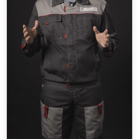
образную форму, которая от модели к модели имеет
разный диапазоном высоты.
Стандарт.
В этом варианте доступен самый
большой размер по высоте — 218 мм, за счет этого
количество элементов в конструкции уменьшается.
Модель выглядит просто, массивно и
основательно. Является самой бюджетной в
линейке. При этом характеристики качества
остаются неизменными.
Оптима.
Параметр высоты — средний (109—170
мм). Благодаря большему количеству
горизонтальных линий в сравнении со
Стандартом, визуально выглядит более объемно.