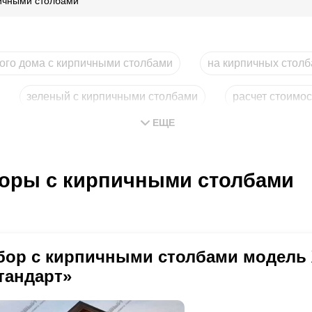
ичными столбами
ного дома с кирпичными столбами
на кирпичных столб
зеленый с кирпичными столбами
расчет стоимо
ЕЩЕ
оры с кирпичными столбами
бор с кирпичными столбами модель
тандарт»