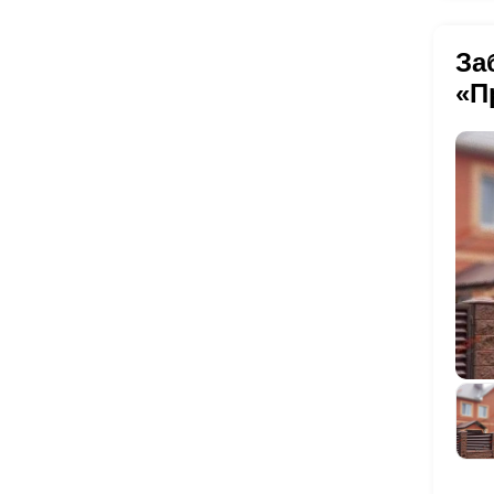
За
«П