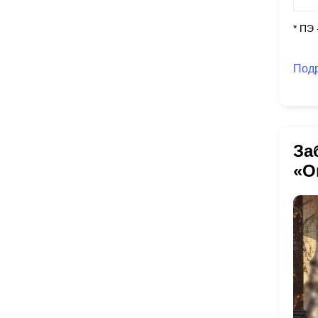
* ПЭ
Под
За
«О