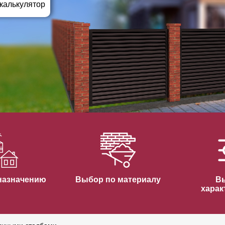
ВЫБОР ПО ХАРАКТЕРИСТИКАМ
 калькулятор
Горизонтальные заборы
Высокие заборы
Красивые, дизайнерские заборы
ВЫБОР ПО СПОСОБУ МОНТАЖА
Заборы под ключ
Готовые заборы
Комплекты заборов-лего "сделай сам"
Быстровозводимые заборы
назначению
Выбор по материалу
В
харак