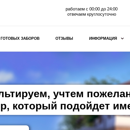
работаем с 00:00 до 24:00
отвечаем круглосуточно
 ГОТОВЫХ ЗАБОРОВ
ОТЗЫВЫ
ИНФОРМАЦИЯ
ВЫБОР ПО МАТЕРИАЛУ
Заборы с кирпичными столбами
Заборы из евроштакетника
горизонтального
льтируем, учтем пожела
Металлические заборы для дачи
Забор жалюзи с кирпичными столбами
р, который подойдет им
Металлические заборы
Металлические ограждения