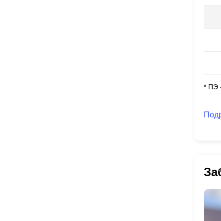
* ПЭ
Под
За