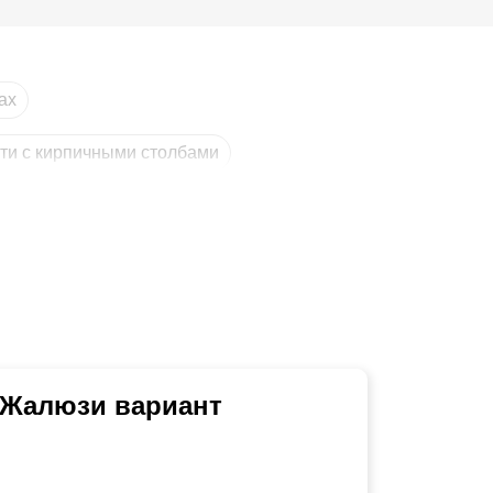
ах
сти с кирпичными столбами
 Жалюзи вариант