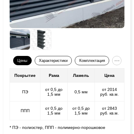
Цены
Характеристики
Комплектация
Покрытие
Рама
Ламель
Цена
от 0,5 до
от 2014
ПЭ
0,5 мм
1,5 мм
руб. кв.м.
от 0,5 до
от 0,5 до
от 2843
ППП
1,5 мм
1,5 мм
руб. кв.м.
* ПЭ - полиэстер, ППП - полимерно-порошковое