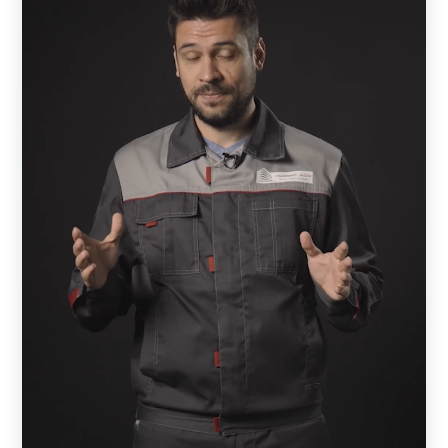
выглядят как сплошные, но обладают достаточной
проветриваемостью и отлично пропускают солнечные
лучи. Конструкция выполнена таким образом, что
снаружи участок практически не видно — прохожие
смогут увидеть лишь элементы кровли. При этом с
внешней стороны отлично просматривается улица и
всегда можно увидеть, кто пришел в гости, не открывая
калитки или ворот.
В основе конструкции — металлическая рама,
состоящая из горизонтальных и вертикальных
профилей. Пространство между профилями заполняют
ламели — горизонтальные металлические планки,
изготовленные в форме английской буквы Z. Ламели
могут быть расположены вплотную друг к другу или с
нахлестом. От выбора нахлеста зависят обзорные