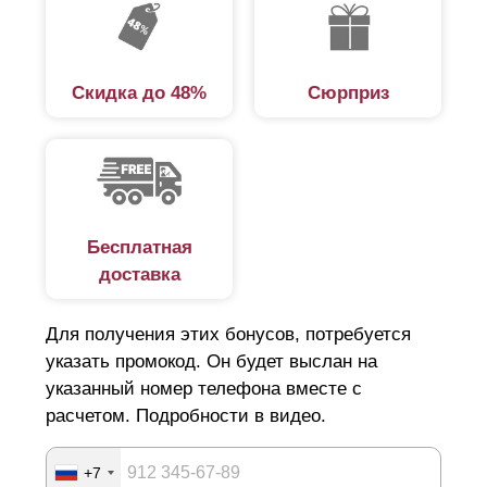
профнастила или сетки-рабицы придают участку более
эстетичный вид. Установка забора не требует
привлечения наемных специалистов и строительства
Скидка до 48%
Сюрприз
дополнительных конструкций. Декоративные панели
предназначены для самостоятельной сборки и
монтируются на любые столбы.
Панельные заборы для дачи
Бесплатная
доставка
Выбирая забор на дачу, следует обратить внимание на
ряд ключевых факторов. Основная функция забора —
Для получения этих бонусов, потребуется
защита от нежелательных посетителей, в том числе и
указать промокод. Он будет выслан на
животных, которые из любопытства могут испортить
указанный номер телефона вместе с
расчетом. Подробности в видео.
цветочную клумбу и зеленые насаждения. При этом
сплошной забор не выход, поскольку требуется
+7
обеспечить проветриваемость и попадание солнечных