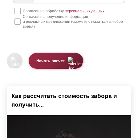
лучей на участок с целью сохранения естественного
Согласен на обработку
персональных данных
Согласен на получение информации
микроклимата. Заборы с достаточной
и рекламных предложений (сможете отказаться в любое
светопрозрачностью можно поставить не только по
время)
фасаду участка, но и между соседями. Это создаст
единый стиль оформления участка по всему периметру
и обеспечит оптимальную циркуляцию потоков воздуха
Начать расчет
и солнечного света. Представленные в каталоге модели
отличаются по конструкции и функционалу, обеспечивая
решение разносторонних задач.
Как рассчитать стоимость забора и
Заборы-жалюзи
получить...
Модели: Забор «Стандарт», Забор «Оптима», Забор
«Премиум», Забор «Люкс» и Забор «Модерн»
изготовлены в виде жалюзи. Визуально изделия