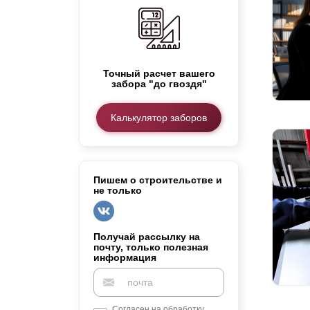
Заборы для дачи
Элитные заборы для коттеджей
Заборы и ограждения для школ
Забор на участок 10 соток
Точный расчет вашего
Заборы и ограждения для дома
забора "до гвоздя"
Калькулятор заборов
Пишем о строительстве и
не только
Получай рассылку на
почту, только полезная
информация
Согласен на обработку