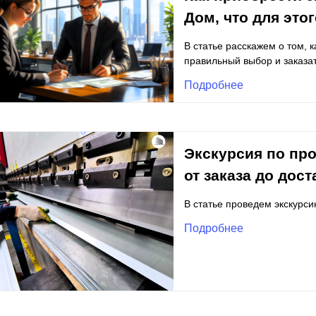
ВЫБОР ПО ХАРАКТЕРИСТИКАМ
Дом, что для это
Горизонтальные заборы
В статье расскажем о том, 
Высокие заборы
правильный выбор и заказат
Красивые, дизайнерские заборы
Подробнее
ВЫБОР ПО СПОСОБУ МОНТАЖА
Заборы под ключ
Экскурсия по про
Готовые заборы
от заказа до дост
Комплекты заборов-лего "сделай сам"
Быстровозводимые заборы
В статье проведем экскурси
Подробнее