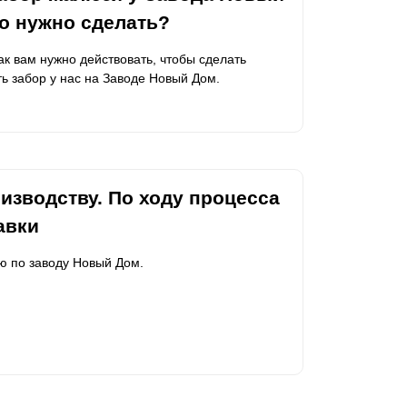
го нужно сделать?
Каркасы ворот
Калитки
как вам нужно действовать, чтобы сделать
Входные группы
ь забор у нас на Заводе Новый Дом.
ВСЕ ДЛЯ ЗАБОРА
Панели для забора
изводству. По ходу процесса
авки
ю по заводу Новый Дом.