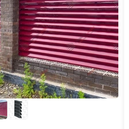
ВЫБОР ПО ХАРАКТЕРИСТИКАМ
Горизонтальные заборы
Высокие заборы
Красивые, дизайнерские заборы
ВЫБОР ПО СПОСОБУ МОНТАЖА
Заборы под ключ
Готовые заборы
Комплекты заборов-лего "сделай сам"
Быстровозводимые заборы