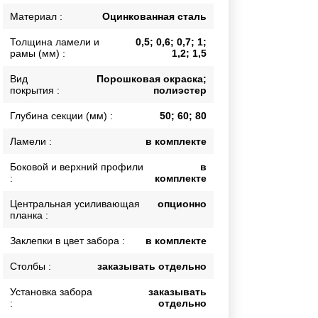
Каркасы ворот
Материал :
Оцинкованная сталь
Калитки
Толщина ламели и
0,5; 0,6; 0,7; 1;
Входные группы
рамы (мм) :
1,2; 1,5
Вид
Порошковая окраска;
покрытия :
полиэстер
ВСЕ ДЛЯ ЗАБОРА
Глубина секции (мм) :
50; 60; 80
Панели для забора
Ламели :
в комплекте
Боковой и верхний профили
в
:
комплекте
Центральная усиливающая
опционно
планка :
Заклепки в цвет забора :
в комплекте
Столбы :
заказывать отдельно
Установка забора
заказывать
:
отдельно