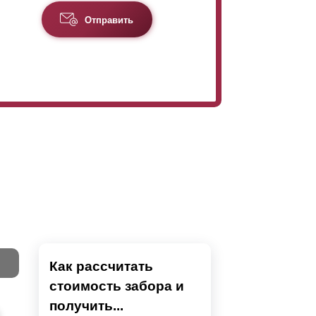
Отправить
Как рассчитать
стоимость забора и
Тест
получить...
Секци
Высок
Наши 
Выбра