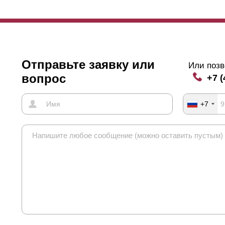
несенной
полиэстеровой
пленкой.
я облегчения выбора размера основных конструктивных элементов
Отправьте заявку или
Или позв
убины секций и высоты
ламели
(первая цифра — глубина секции, в
вопрос
+7 (
/ 87 мм; 80 мм / 105 мм.
+7