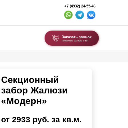
+7 (4932) 24-55-46
Заказать звонок
позвоним за наш счет
ВЫБОР ПО ТИПУ
Модульные заборы и ограждения
Секционный
Комбинированные заборы
Секционные заборы
забор Жалюзи
«Модерн»
ВОРОТА И КАЛИТКИ
Ворота откатные
от 2933 руб. за кв.м.
Ворота распашные
Ворота складные гармошка