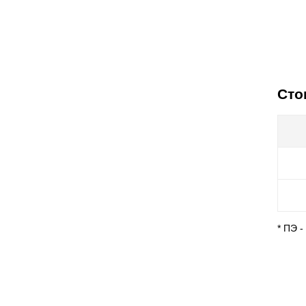
Сто
* ПЭ 