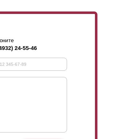
 мы разработали три оптимальных варианта
оните
торая — высота
ламели
): 50 мм / 73 мм; 60
4932) 24-55-46