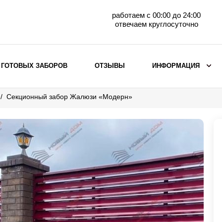
работаем с 00:00 до 24:00
отвечаем круглосуточно
 ГОТОВЫХ ЗАБОРОВ
ОТЗЫВЫ
ИНФОРМАЦИЯ
Секционный забор Жалюзи «Модерн»
ВЫБОР ПО МАТЕРИАЛУ
Заборы с кирпичными столбами
Заборы из евроштакетника
горизонтального
Металлические заборы для дачи
Забор жалюзи с кирпичными столбами
Металлические заборы
Металлические ограждения