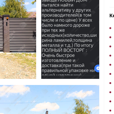
ВЫБОР ПО ХАРАКТЕРИСТИКАМ
Горизонтальные заборы
К
Высокие заборы
Красивые, дизайнерские заборы
ВЫБОР ПО СПОСОБУ МОНТАЖА
Заборы под ключ
Готовые заборы
Комплекты заборов-лего "сделай сам"
Быстровозводимые заборы