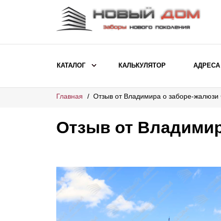
КАТАЛОГ
КАЛЬКУЛЯТОР
АДРЕСА
Главная
Отзыв от Владимира о заборе-жалюзи
ВЫБОР ПО МОДЕЛИ
Заборы Ранчо
Отзыв от Владимир
Заборы Хай-тек
Заборы Классика
Заборы Жалюзи
ВЫБОР ПО НАЗНАЧЕНИЮ
Заборы и ограждения для детских
садов