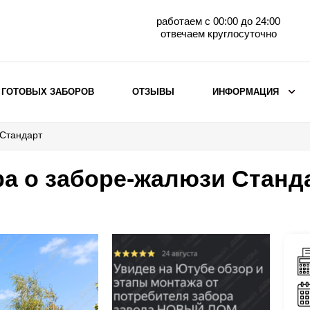
работаем с 00:00 до 24:00
отвечаем круглосуточно
 ГОТОВЫХ ЗАБОРОВ
ОТЗЫВЫ
ИНФОРМАЦИЯ
 Стандарт
ВЫБОР ПО МАТЕРИАЛУ
Заборы с кирпичными столбами
а о заборе-жалюзи Станд
Заборы из евроштакетника
горизонтального
Металлические заборы для дачи
Забор жалюзи с кирпичными столбами
Металлические заборы
Металлические ограждения