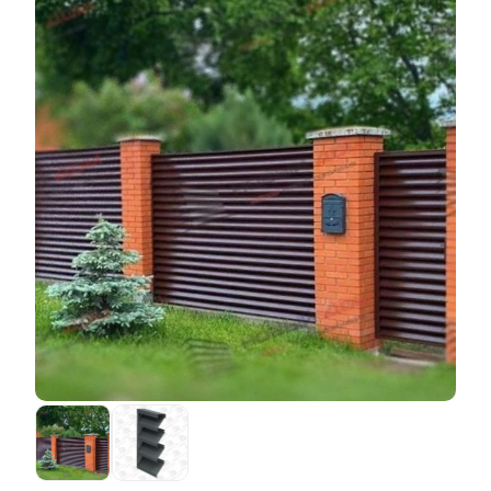
разных производителей разная от 20 до 40 микрон.
Например, на изготовление секции забора "Люкс" с
Чем толще пленка, тем она надежнее. Иногда пленка
глубиной секции 50 мм, высотой
ламелей
110 мм без
наносится на обе стороны листа, но бывает, что
перекрытия потребуется меньше стали, чем на
только на одну. В последнем случае вторую сторону
изготовление аналогичного забора, но, например, с
листа просто грунтуют (эта сторона листа, конечно,
глубиной секции 80 мм и перекрытием
ламелей
20
идет на обратную сторону забора). В общем, в этом
мм. Да и трудоемкость первого забора будет
смысле выбор на любой вкус и кошелек. Заводы-
меньше, чем второго. Отсюда и разница в цене. Вы
производители поставляют нам такую сталь в
платите только за фактическую стоимость
огромных рулонах, а мы должны с помощью
материалов и зарплату рабочих.
специальных станков нарезать из нее листы и
изготовить
ламели
для своих заборов. Получаются
красивые и качественные заборы.
Но есть несколько особенностей, на которые нужно
обратить внимание. Во-первых, толщина стали,
которая производится с таким покрытием, обычно
составляет 0,5 мм. При такой толщине можно найти
довольно широкий спектр цветов и фактур. Но если
вам необходимо изготовить забор из более толстой
стали, то, к сожалению, выбор не так широк - один,
два варианта и все. Во-вторых, при производстве