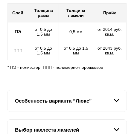
Толщина
Толщина
Слой
Прайс
рамы
ламели
от 0,5 до
от 2014 руб.
ПЭ
0,5 мм
1,5 мм
кв.м.
от 0,5 до
от 0,5 до 1,5
от 2843 руб.
ППП
1,5 мм
мм
кв.м.
* ПЭ - полиэстер, ППП - полимерно-порошковое
Особенность варианта “Люкс”
В отличие от предыдущих версий, которые
Выбор нахлеста ламелей
различались по высоте планок, но имели схожий Z-