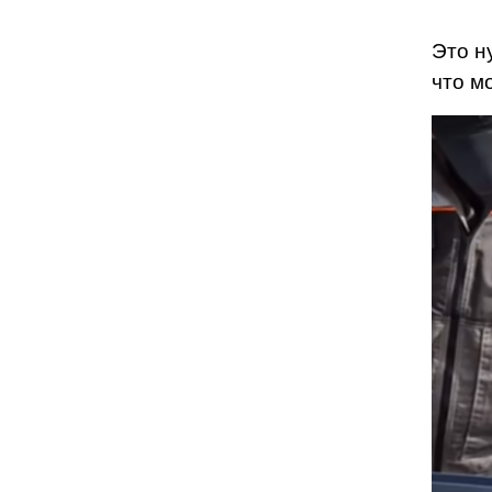
Это н
что м