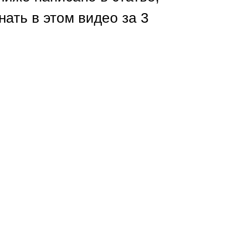
Каркасы ворот
нать в этом видео за 3
Калитки
Входные группы
ВСЕ ДЛЯ ЗАБОРА
Панели для забора