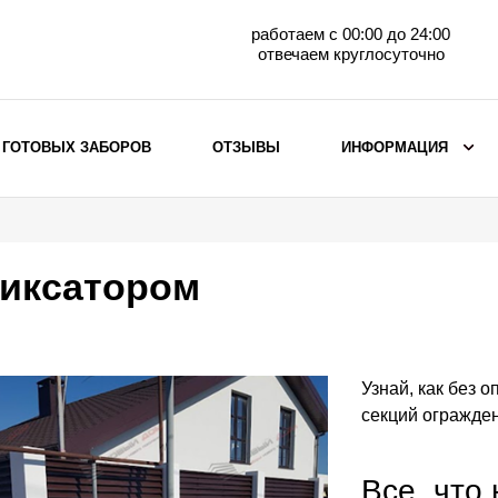
работаем с 00:00 до 24:00
отвечаем круглосуточно
 ГОТОВЫХ ЗАБОРОВ
ОТЗЫВЫ
ИНФОРМАЦИЯ
ВЫБОР ПО МАТЕРИАЛУ
Заборы с кирпичными столбами
иксатором
Заборы из евроштакетника
горизонтального
Металлические заборы для дачи
Забор жалюзи с кирпичными столбами
Узнай, как без 
Металлические заборы
секций огражден
Металлические ограждения
Все, что