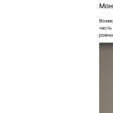
Мон
Возве
часть
ровны