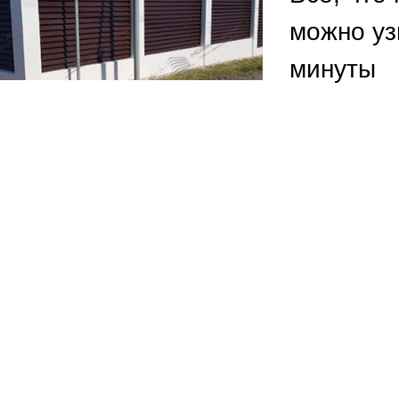
ВЫБОР ПО ХАРАКТЕРИСТИКАМ
можно уз
Горизонтальные заборы
минуты
Высокие заборы
Красивые, дизайнерские заборы
ВЫБОР ПО СПОСОБУ МОНТАЖА
Заборы под ключ
Готовые заборы
Комплекты заборов-лего "сделай сам"
Быстровозводимые заборы