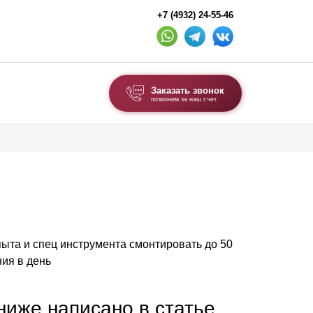
+7 (4932) 24-55-46
Заказать звонок
позвоним за наш счет
ВЫБОР ПО ТИПУ
Модульные заборы и ограждения
Комбинированные заборы
Секционные заборы
опыта и спец инструмента смонтировать до 50
ВОРОТА И КАЛИТКИ
ия в день
Ворота откатные
Ворота распашные
 ниже написано в статье,
Ворота складные гармошка