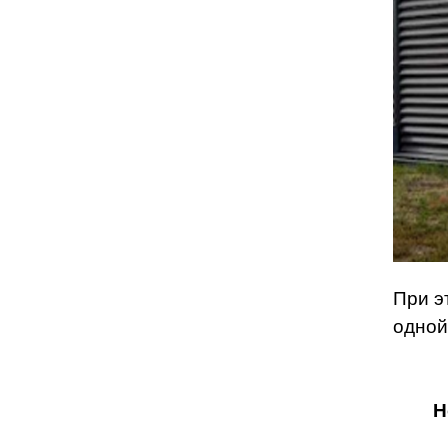
При э
одной
Н