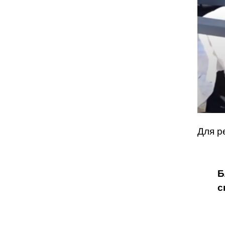
Для р
Б
с