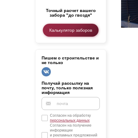
Заборы для дачи
Точный расчет вашего
Элитные заборы для коттеджей
забора "до гвоздя"
Заборы и ограждения для школ
Забор на участок 10 соток
Калькулятор заборов
Заборы и ограждения для дома
Пишем о строительстве и
не только
Получай рассылку на
почту, только полезная
информация
Согласен на обработку
персональных данных
Согласен на получение
информации
и рекламных предложений